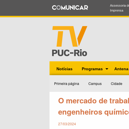
Assessoria d
Imprensa
Notícias
Programas
Antena
mas
Primeira página
Campus
Cidade
Sonora
O mercado de traba
l
engenheiros químic
27/03/2024