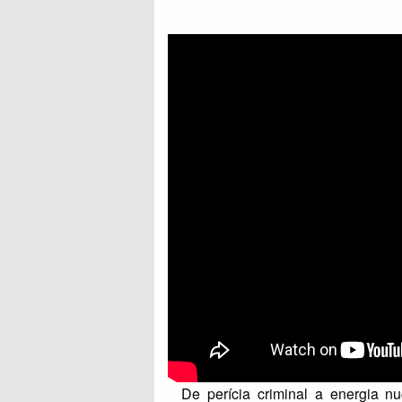
onais
De perícia criminal a energia n