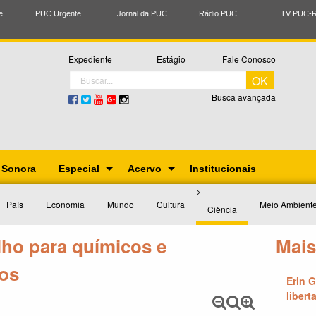
e
PUC Urgente
Jornal da PUC
Rádio PUC
TV PUC-R
Expediente
Estágio
Fale Conosco
Busca avançada
 Sonora
Especial
Acervo
Institucionais
Você
>
está
País
Economia
Mundo
Cultura
Meio Ambient
Ciência
vendo
lho para químicos e
Mais
os
Erin G
libert