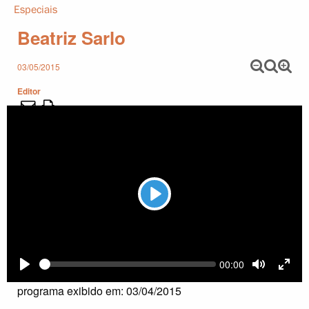
Especiais
Beatriz Sarlo
03/05/2015
Editor
Play
Current
00:00
Seek
time
Play
Toggle
Togg
Mute
Full
programa exibido em: 03/04/2015